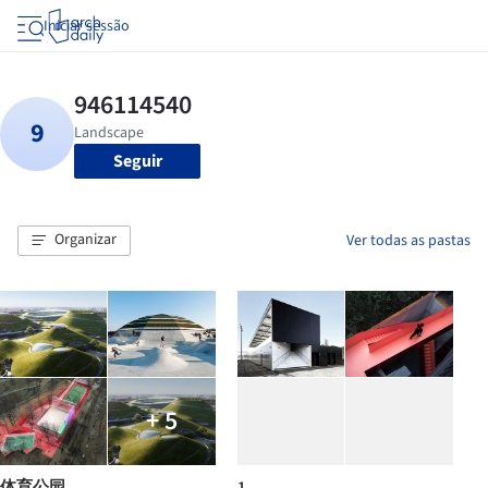
Iniciar sessão
Seguir
Organizar
Ver todas as pastas
+ 5
体育公园
1