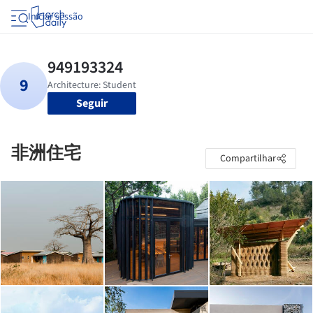
Iniciar sessão
Seguir
非洲住宅
Compartilhar