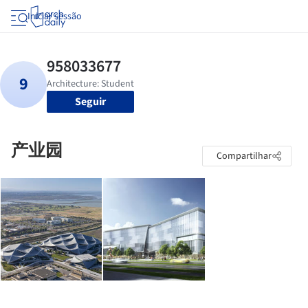
Iniciar sessão
Seguir
产业园
Compartilhar