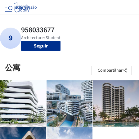
Iniciar sessão
Seguir
公寓
Compartilhar