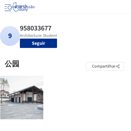
Iniciar sessão
Seguir
公园
Compartilhar