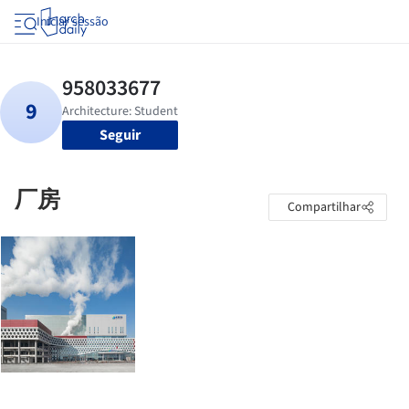
Iniciar sessão
Seguir
厂房
Compartilhar