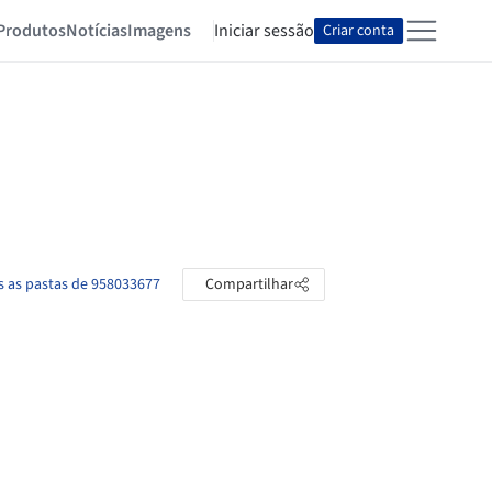
Produtos
Notícias
Imagens
Iniciar sessão
Criar conta
s as pastas de 958033677
Compartilhar