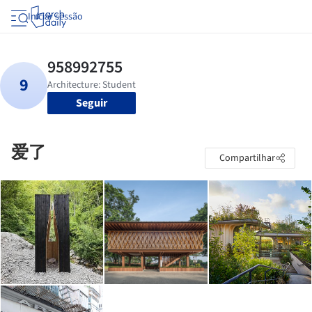
Iniciar sessão
Seguir
爱了
Compartilhar