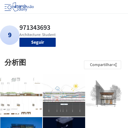
Iniciar sessão
Seguir
分析图
Compartilhar