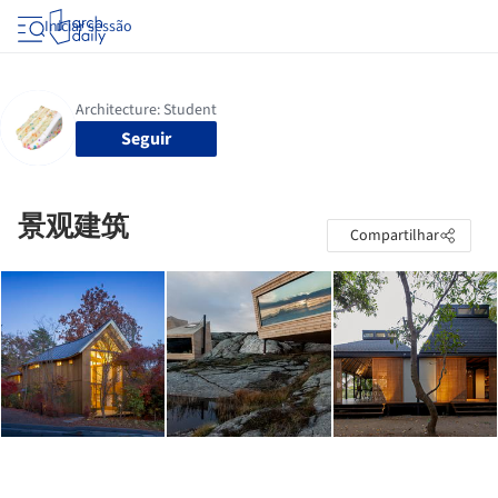
Iniciar sessão
Seguir
景观建筑
Compartilhar