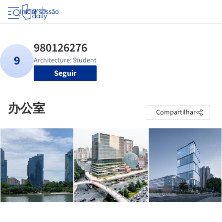
Iniciar sessão
Seguir
办公室
Compartilhar