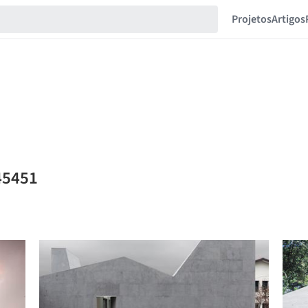
Projetos
Artigos
45451