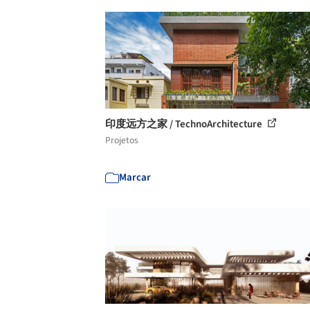
印度远方之家 / TechnoArchitecture
Projetos
Marcar