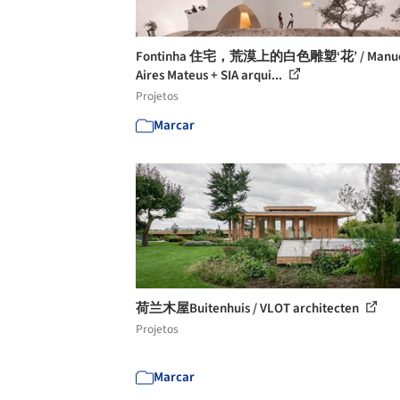
Fontinha 住宅，荒漠上的白色雕塑‘花’ / Manu
Aires Mateus + SIA arqui...
Projetos
Marcar
荷兰木屋Buitenhuis / VLOT architecten
Projetos
Marcar