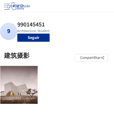
Iniciar sessão
Seguir
建筑摄影
Compartilhar