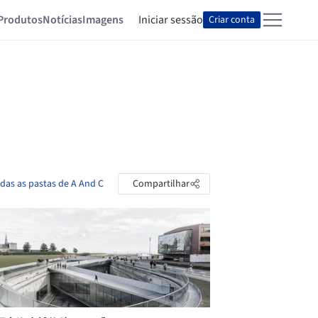
Produtos
Notícias
Imagens
Iniciar sessão
Criar conta
odas as pastas de A And C
Compartilhar