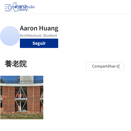
Iniciar sessão
Seguir
養老院
Compartilhar