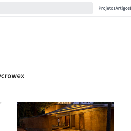
Projetos
Artigos
eycrowex