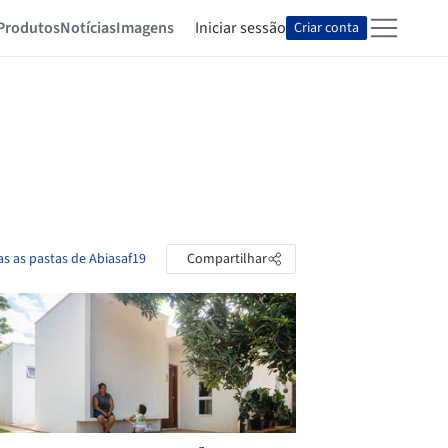
Produtos
Notícias
Imagens
Iniciar sessão
Criar conta
as as pastas de Abiasaf19
Compartilhar