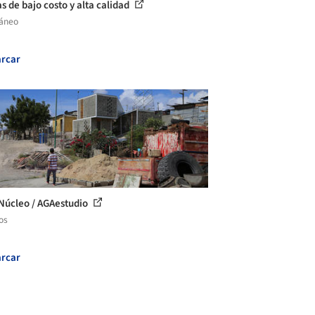
s de bajo costo y alta calidad
láneo
rcar
Núcleo / AGAestudio
os
rcar