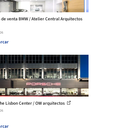
 de venta BMW / Atelier Central Arquitectos
os
rcar
he Lisbon Center / OW arquitectos
os
rcar