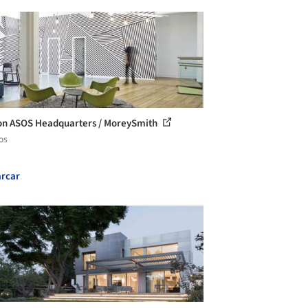
n ASOS Headquarters / MoreySmith
os
rcar