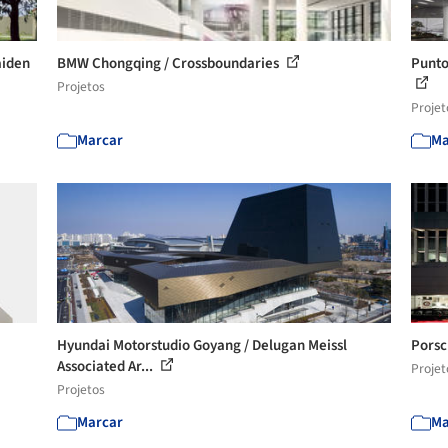
aiden
BMW Chongqing / Crossboundaries
Punto
Projetos
Projet
Marcar
Ma
Hyundai Motorstudio Goyang / Delugan Meissl
Porsc
Associated Ar...
Projet
Projetos
Marcar
Ma