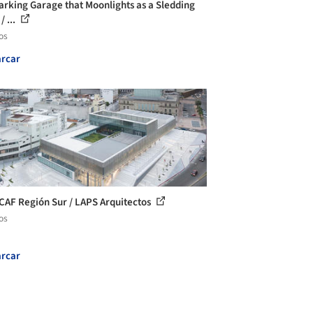
arking Garage that Moonlights as a Sledding
/ ...
os
rcar
CAF Región Sur / LAPS Arquitectos
os
rcar