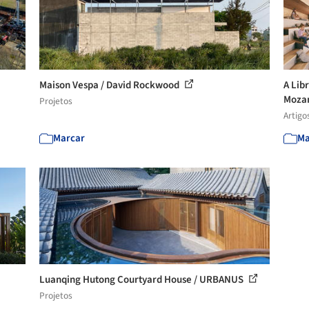
Maison Vespa / David Rockwood
A Lib
Mozam
Projetos
Artigo
Marcar
Ma
Luanqing Hutong Courtyard House / URBANUS
Projetos