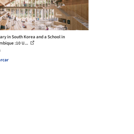
rary in South Korea and a School in
bique :10 U...
s
rcar