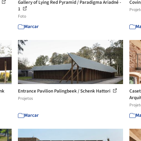
1
Gallery of Lying Red Pyramid / Paradigma Ariadné -
Covin
1
Projet
Foto
Marcar
Ma
enk
Entrance Pavilion Palingbeek / Schenk Hattori
Caset
Arqui
Projetos
Projet
Marcar
Ma