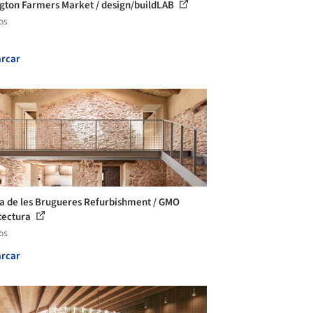
gton Farmers Market / design/buildLAB
os
rcar
a de les Brugueres Refurbishment / GMO
tectura
os
rcar