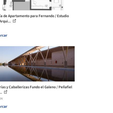
ía de Apartamento para Fernando / Estudio
Arqui...
rcar
rías y Caballerizas Fundo el Galeno / Peñafiel
..
os
rcar