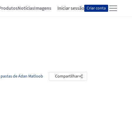
Produtos
Notícias
Imagens
Iniciar sessão
Criar conta
s pastas de Adan Matloob
Compartilhar