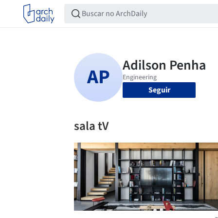
Seguir
sala tV