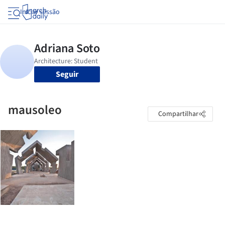
Iniciar sessão
Seguir
mausoleo
Compartilhar