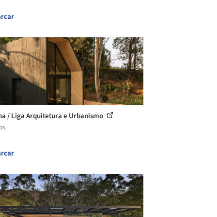
rcar
a / Liga Arquitetura e Urbanismo
os
rcar