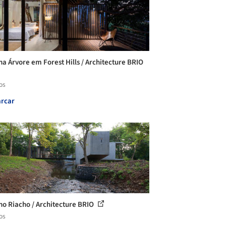
na Árvore em Forest Hills / Architecture BRIO
os
rcar
no Riacho / Architecture BRIO
os