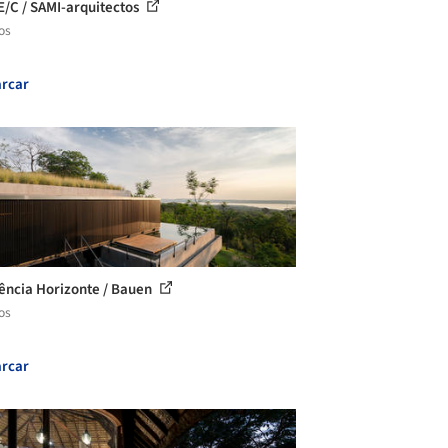
E/C / SAMI-arquitectos
os
rcar
ência Horizonte / Bauen
os
rcar