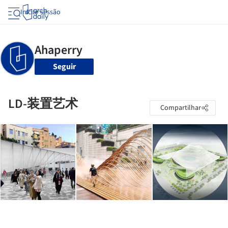
Iniciar sessão
Seguir
LD-装置艺术
Compartilhar