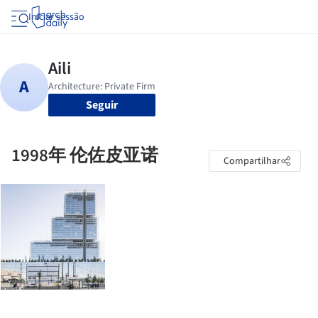
Iniciar sessão
Seguir
1998年 伦佐皮亚诺
Compartilhar