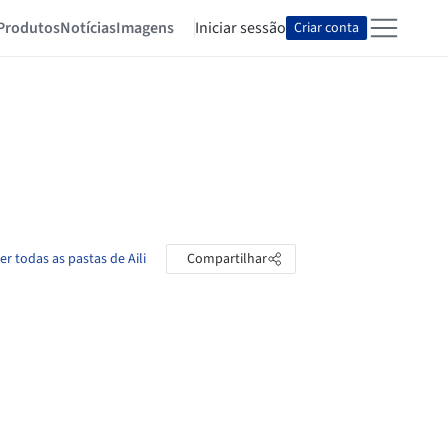
Produtos
Notícias
Imagens
Iniciar sessão
Criar conta
er todas as pastas de Aili
Compartilhar