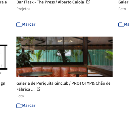
ra e
Bar Flask - The Press / Alberto Caiola
Galer
Projetos
Foto
Marcar
Ma
ign
Galeria de Periquita Ginclub / PROTOTYP& Chão de
Fábrica ...
Foto
Marcar