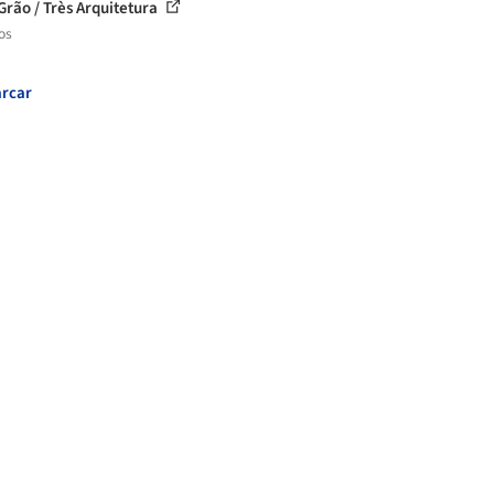
Grão / Très Arquitetura
os
rcar