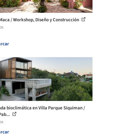
Maca / Workshop, Diseño y Construcción
os
rcar
nda bioclimática en Villa Parque Siquiman /
Pab...
os
rcar