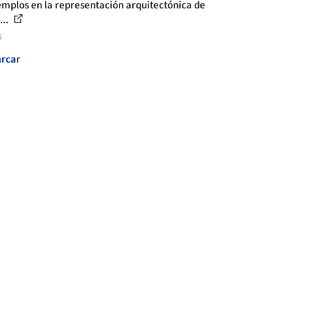
emplos en la representación arquitectónica de
...
s
rcar