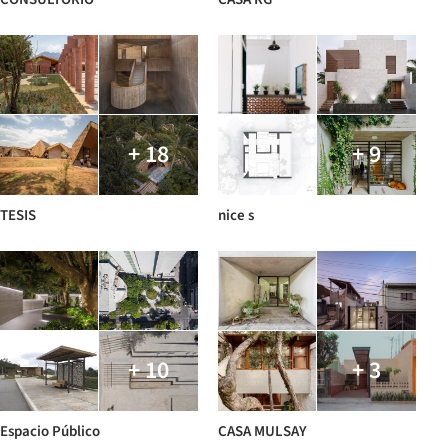
+ 18
+ 9
TESIS
nice s
+ 10
+ 3
Espacio Público
CASA MULSAY