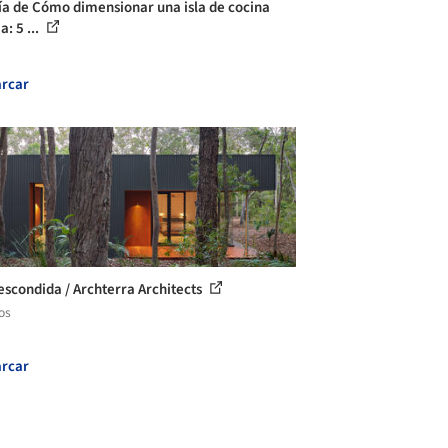
ía de Cómo dimensionar una isla de cocina
: 5 ...
rcar
escondida / Archterra Architects
os
rcar