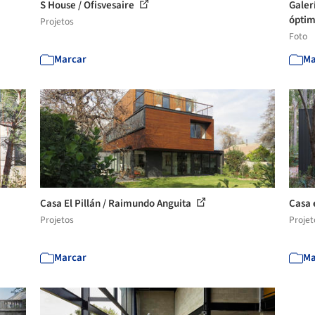
S House / Ofisvesaire
Galer
óptima
Projetos
Foto
Marcar
Ma
Casa El Pillán / Raimundo Anguita
Casa 
Projetos
Projet
Marcar
Ma