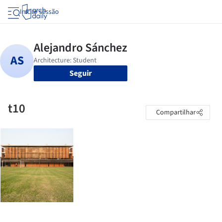
Iniciar sessão
Seguir
t10
Compartilhar