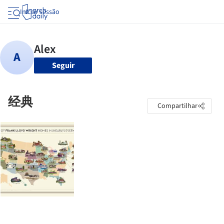
Iniciar sessão
Seguir
经典
Compartilhar