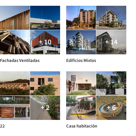
+ 10
+ 14
Fachadas Ventiladas
Edificios Mixtos
+ 2
+ 6
22
Casa habitación