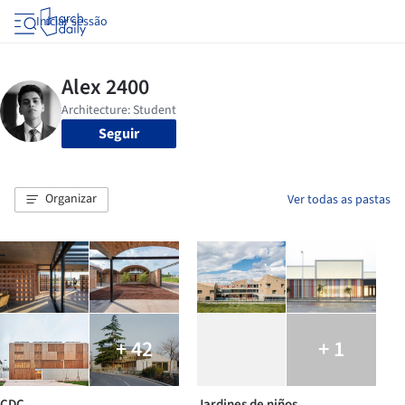
Iniciar sessão
Seguir
Organizar
Ver todas as pastas
+ 42
+ 1
CDC
Jardines de niños