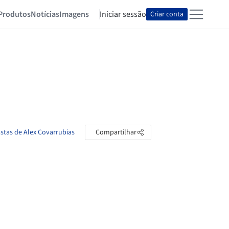
Produtos
Notícias
Imagens
Iniciar sessão
Criar conta
astas de Alex Covarrubias
Compartilhar