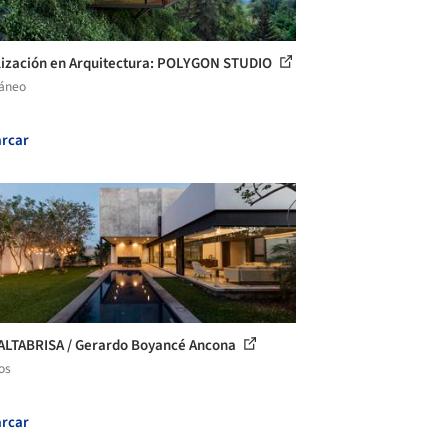
lización en Arquitectura: POLYGON STUDIO
láneo
rcar
ALTABRISA / Gerardo Boyancé Ancona
os
rcar