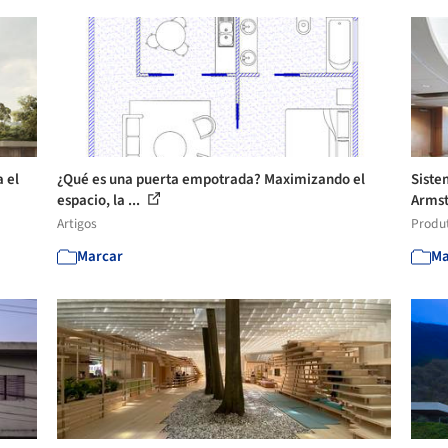
a el
¿Qué es una puerta empotrada? Maximizando el
Siste
espacio, la ...
Armst
Artigos
Produ
Marcar
Ma