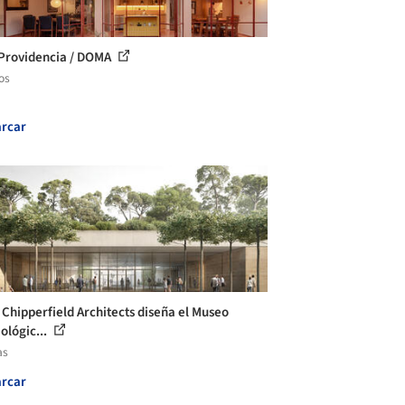
Providencia / DOMA
os
rcar
 Chipperfield Architects diseña el Museo
ológic...
as
rcar