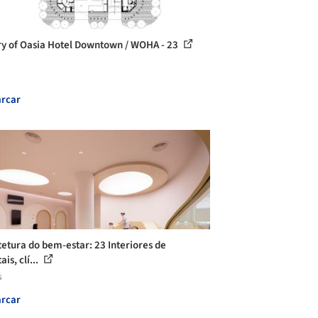
ry of Oasia Hotel Downtown / WOHA - 23
rcar
tetura do bem-estar: 23 Interiores de
ais, clí...
s
rcar