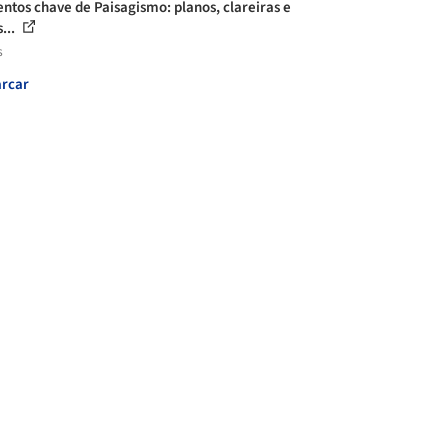
ntos chave de Paisagismo: planos, clareiras e
...
s
rcar