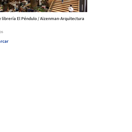
y librería El Péndulo / Aizenman-Arquitectura
os
rcar