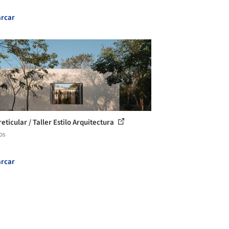
rcar
eticular / Taller Estilo Arquitectura
os
rcar