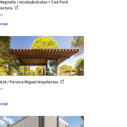
Magnolia / nicolas&nicolas + Caá Porá
tectura
os
rcar
MJA / Pereira Miguel Arquitectos
os
rcar