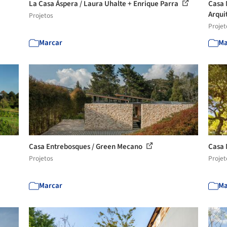
La Casa Áspera / Laura Uhalte + Enrique Parra
Casa 
Arqui
Projetos
Projet
Marcar
Ma
Casa Entrebosques / Green Mecano
Casa 
Projetos
Projet
Marcar
Ma