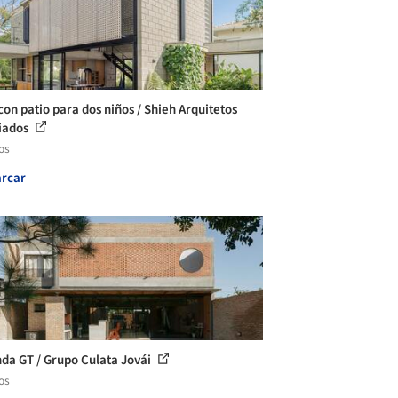
con patio para dos niños / Shieh Arquitetos
iados
os
rcar
nda GT / Grupo Culata Jovái
os