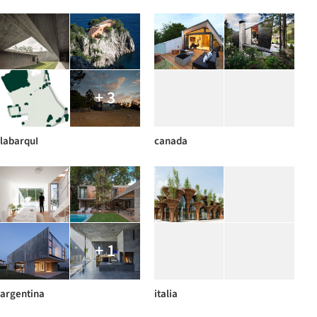
+ 3
labarquI
canada
+ 1
argentina
italia