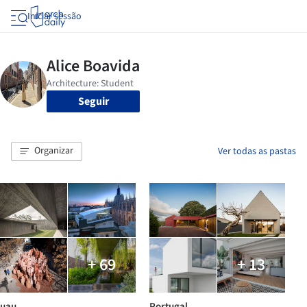
Iniciar sessão
Seguir
Organizar
Ver todas as pastas
+ 69
+ 13
uau
Portugal