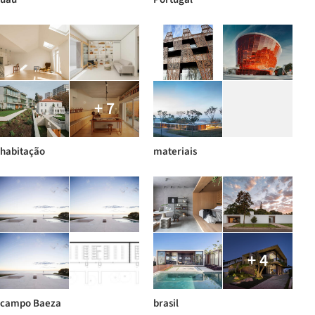
+ 7
habitação
materiais
+ 4
campo Baeza
brasil