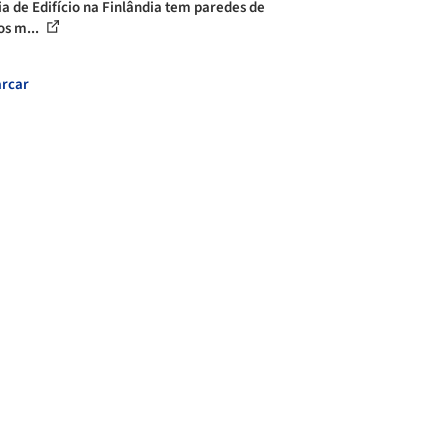
ia de Edifício na Finlândia tem paredes de
os m...
rcar