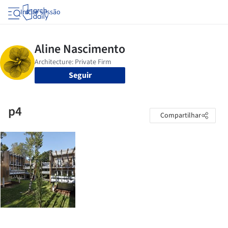
Iniciar sessão
Seguir
p4
Compartilhar