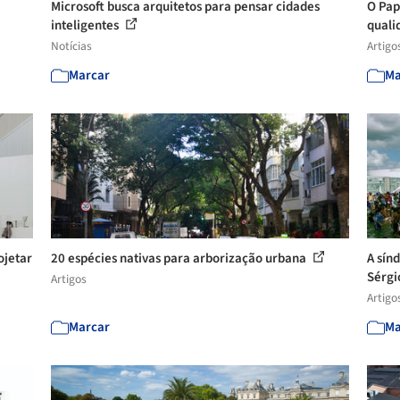
Microsoft busca arquitetos para pensar cidades
O Pap
inteligentes
quali
Notícias
Artigo
Marcar
Ma
ojetar
20 espécies nativas para arborização urbana
A sín
Sérgio
Artigos
Artigo
Marcar
Ma