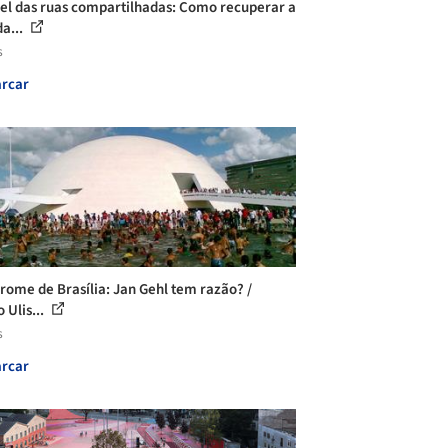
el das ruas compartilhadas: Como recuperar a
da...
s
rcar
drome de Brasília: Jan Gehl tem razão? /
 Ulis...
s
rcar