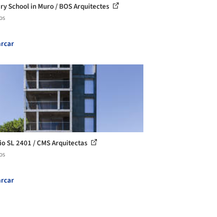
ry School in Muro / BOS Arquitectes
os
rcar
cio SL 2401 / CMS Arquitectas
os
rcar