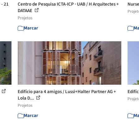
 - 21
Centro de Pesquisa ICTA-ICP · UAB / H Arquitectes +
Nurse
DATAAE
Projet
Projetos
Marcar
Ma
s
Edifício para 4 amigos / Lussi+Halter Partner AG +
Edifí
Lola D...
Projet
Projetos
Marcar
Ma