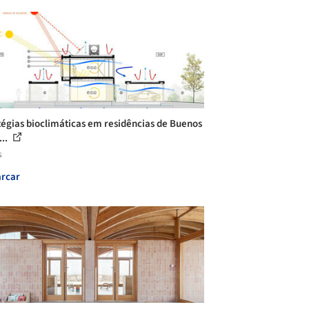
tégias bioclimáticas em residências de Buenos
...
s
rcar