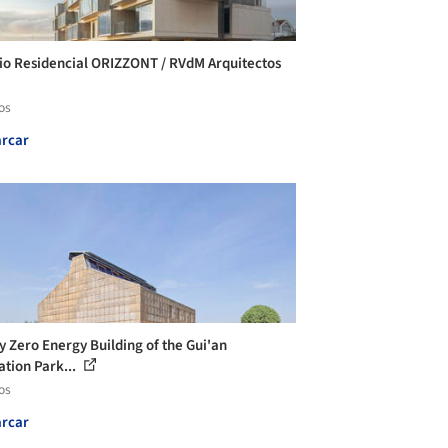
cio Residencial ORIZZONT / RVdM Arquitectos
os
rcar
y Zero Energy Building of the Gui'an
ation Park...
os
rcar