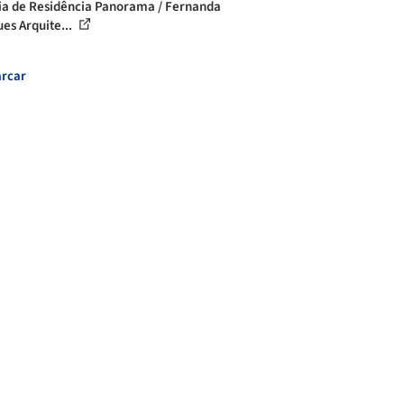
ia de Residência Panorama / Fernanda
es Arquite...
rcar